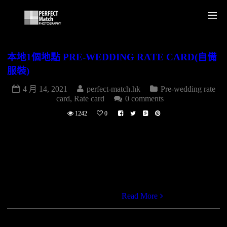
本地1個地點 PRE-WEDDING RATE CARD(自備
服裝)
4 月 14, 2021
perfect-match.hk
Pre-wedding rate
card
,
Rate card
0 comments
1242
0
(自備服裝)攝影(本地1個地點) $9,880.- 送所有數碼檔案
FREE ALL FILES LOW RES( 800X533) 任選1個景點1
LOCATION拍攝150款150PHOTOS 20個數碼檔案連修飾
PHOTO TOUCH UP 20 FILES12X18寸相簿1本(20張相片) 新
娘化妝MAKE UP SERVICE髮型設計HAIR STYLING 凡選
用上述任何服務，即可以優 […]
Read More