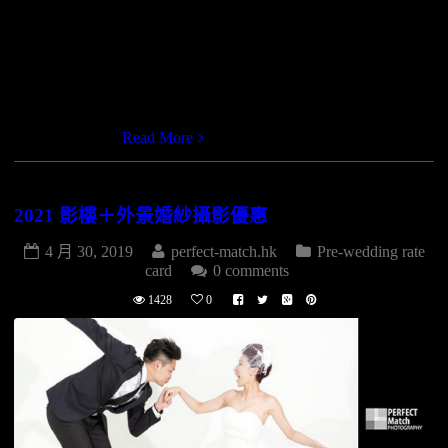
婚紗攝影(本地1個地點) $14,880.- 送所有數碼檔案 FREE
ALL FILES LOW RES( 800X533) 任選1個景點 1 LOCATION
拍攝150款 150PHOTOS 20個數碼檔案連修飾 PHOTO
TOUCH UP 20 FILES 12X18寸相簿1本(20張相片) 高貴婚紗1
套(拍攝用) WEDDING GOWN X1 男士禮服1套 (拍攝用)
GROOM S […]
Read More
2021 影樓＋外景婚紗攝影優惠
4 月 30, 2019
perfect-match.hk
Pre-wedding rate
card
0 comments
1428
0