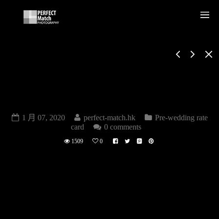
本地1個地點 PRE-
WEDDING RATE
CARD
1 月 07, 2020
perfect-match.hk
Pre-wedding rate
card
0 comments
1509
0
婚紗攝影(本地1個地點) $14,880.-
送所有數碼檔案
FREE ALL FILES
LOW RES( 800X533)